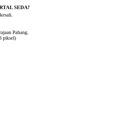
RTAL SEDANG DISELENGGARA. MOHON MAAF ATAS SE
kesali.
rajaan Pahang.
 piksel)