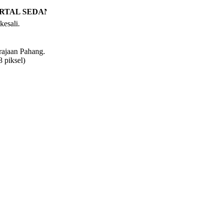
RTAL SEDANG DISELENGGARA. MOHON MAAF ATAS SE
kesali.
rajaan Pahang.
 piksel)